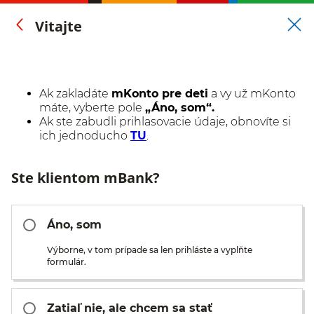
Vitajte
Ak zakladáte
mKonto pre deti
a vy už mKonto
máte, vyberte pole
„Áno, som“.
Ak ste zabudli prihlasovacie údaje, obnovíte si
ich jednoducho
TU
.
Ste klientom mBank?
Áno, som
Výborne, v tom prípade sa len prihláste a vyplňte
formulár.
Zatiaľ nie, ale chcem sa stať